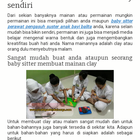
sendiri
Dari sekian banyaknya mainan atau permainan mungkin
permainan ini bisa menjadi pilihan anda maupun
baby sitter
perawat pengasuh suster anak bayi balita
anda, karena selain
mudah bisa bikin sendiri, permainan ini juga bisa menjadi media
belajar mengenal warna bentuk dan juga mengembangkan
kreatifitas buah hati anda. Nama mainannya adalah clay atau
orang dulu menyebutnya malam.
Sangat mudah buat anda ataupun seorang
baby sitter membuat mainan clay
Untuk membuat clay atau malam sangat mudah dan untuk
bahan-bahannya juga banyak tersedia di sekitar kita. Adapun
untuk bahan-bahan yang harus di siapkan adalah sebagai
berikut