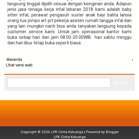
langsung tinggal dipilih sesuai dengan keinginan anda. Adapun
jenis jasa tenaga kerja infal lebaran 2018 kami adalah baby
sitter infal, perawat pengasuh suster anak bayi balita lansia
orang tua jompo art prt pekerja asisten rumah tangga infal dan
yang lain mungkin nanti bisa anda tanyakan langsung kepada
customer service kami. Untuk jam operasional kantor kami
buka setiap hari dari jam 08.00-20.00WIB hari sabtu minggu
dan hari libur tetap buka seperti biasa.
‹
Beranda
›
Lihat versi web
Copyright ©
2026
LPK Cinta Keluarga
| Powered by
Blogger
LPK Cinta Keluarga