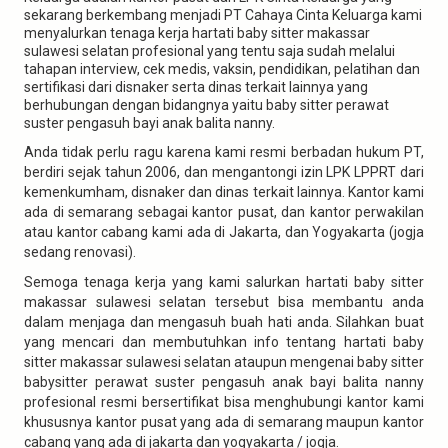
sekarang berkembang menjadi PT Cahaya Cinta Keluarga kami
menyalurkan tenaga kerja hartati baby sitter makassar
sulawesi selatan profesional yang tentu saja sudah melalui
tahapan interview, cek medis, vaksin, pendidikan, pelatihan dan
sertifikasi dari disnaker serta dinas terkait lainnya yang
berhubungan dengan bidangnya yaitu baby sitter perawat
suster pengasuh bayi anak balita nanny.
Anda tidak perlu ragu karena kami resmi berbadan hukum PT,
berdiri sejak tahun 2006, dan mengantongi izin LPK LPPRT dari
kemenkumham, disnaker dan dinas terkait lainnya. Kantor kami
ada di semarang sebagai kantor pusat, dan kantor perwakilan
atau kantor cabang kami ada di Jakarta, dan Yogyakarta (jogja
sedang renovasi).
Semoga tenaga kerja yang kami salurkan hartati baby sitter
makassar sulawesi selatan tersebut bisa membantu anda
dalam menjaga dan mengasuh buah hati anda. Silahkan buat
yang mencari dan membutuhkan info tentang hartati baby
sitter makassar sulawesi selatan ataupun mengenai baby sitter
babysitter perawat suster pengasuh anak bayi balita nanny
profesional resmi bersertifikat bisa menghubungi kantor kami
khususnya kantor pusat yang ada di semarang maupun kantor
cabang yang ada di jakarta dan yogyakarta / jogja.