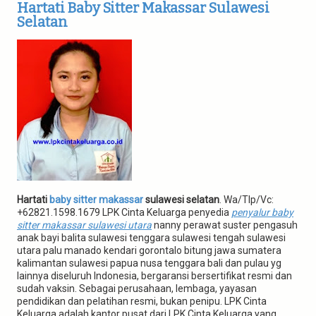
g
Hartati Baby Sitter Makassar Sulawesi
a
Selatan
t
i
o
n
Hartati
baby sitter makassar
sulawesi selatan
. Wa/Tlp/Vc:
+62821.1598.1679 LPK Cinta Keluarga penyedia
penyalur baby
sitter makassar sulawesi utara
nanny perawat suster pengasuh
anak bayi balita sulawesi tenggara sulawesi tengah sulawesi
utara palu manado kendari gorontalo bitung jawa sumatera
kalimantan sulawesi papua nusa tenggara bali dan pulau yg
lainnya diseluruh Indonesia, bergaransi bersertifikat resmi dan
sudah vaksin. Sebagai perusahaan, lembaga, yayasan
pendidikan dan pelatihan resmi, bukan penipu. LPK Cinta
Keluarga adalah kantor pusat dari LPK Cinta Keluarga yang