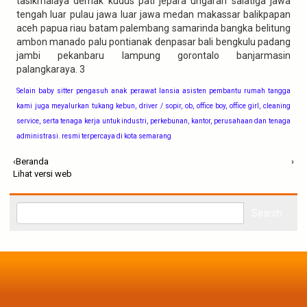
tasikmalaya demak kudus pati jepara ungaran salatiga jawa
tengah luar pulau jawa luar jawa medan makassar balikpapan
aceh papua riau batam palembang samarinda bangka belitung
ambon manado palu pontianak denpasar bali bengkulu padang
jambi pekanbaru lampung gorontalo banjarmasin
palangkaraya. 3
Selain baby sitter pengasuh anak perawat lansia asisten pembantu rumah tangga
kami juga meyalurkan tukang kebun, driver / sopir, ob, office boy, office girl, cleaning
service, serta tenaga kerja untuk industri, perkebunan, kantor, perusahaan dan tenaga
administrasi. resmi terpercaya di kota semarang
‹
Beranda
›
Lihat versi web