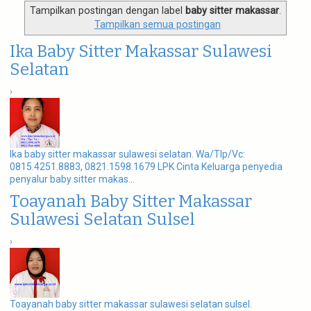
g
Tampilkan postingan dengan label
baby sitter makassar
.
a
Tampilkan semua postingan
t
i
Ika Baby Sitter Makassar Sulawesi
o
n
Selatan
›
Ika baby sitter makassar sulawesi selatan. Wa/Tlp/Vc:
0815.4251.8883, 0821.1598.1679 LPK Cinta Keluarga penyedia
penyalur baby sitter makas...
Toayanah Baby Sitter Makassar
Sulawesi Selatan Sulsel
›
Toayanah baby sitter makassar sulawesi selatan sulsel.