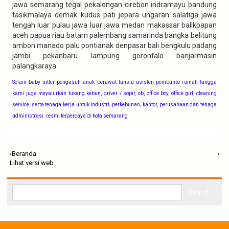
jawa semarang tegal pekalongan cirebon indramayu bandung
tasikmalaya demak kudus pati jepara ungaran salatiga jawa
tengah luar pulau jawa luar jawa medan makassar balikpapan
aceh papua riau batam palembang samarinda bangka belitung
ambon manado palu pontianak denpasar bali bengkulu padang
jambi pekanbaru lampung gorontalo banjarmasin
palangkaraya.
Selain baby sitter pengasuh anak perawat lansia asisten pembantu rumah tangga
kami juga meyalurkan tukang kebun, driver / sopir, ob, office boy, office girl, cleaning
service, serta tenaga kerja untuk industri, perkebunan, kantor, perusahaan dan tenaga
administrasi. resmi terpercaya di kota semarang
‹
Beranda
›
Lihat versi web