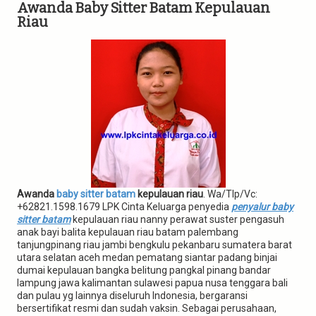
g
Awanda Baby Sitter Batam Kepulauan
a
Riau
t
i
o
n
Awanda
baby sitter batam
kepulauan riau
. Wa/Tlp/Vc:
+62821.1598.1679 LPK Cinta Keluarga penyedia
penyalur baby
sitter batam
kepulauan riau nanny perawat suster pengasuh
anak bayi balita kepulauan riau batam palembang
tanjungpinang riau jambi bengkulu pekanbaru sumatera barat
utara selatan aceh medan pematang siantar padang binjai
dumai kepulauan bangka belitung pangkal pinang bandar
lampung jawa kalimantan sulawesi papua nusa tenggara bali
dan pulau yg lainnya diseluruh Indonesia, bergaransi
bersertifikat resmi dan sudah vaksin. Sebagai perusahaan,