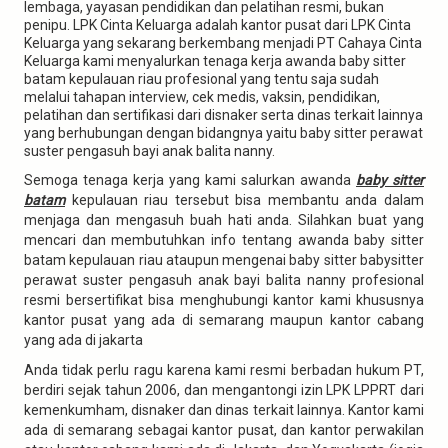
lembaga, yayasan pendidikan dan pelatihan resmi, bukan
penipu. LPK Cinta Keluarga adalah kantor pusat dari LPK Cinta
Keluarga yang sekarang berkembang menjadi PT Cahaya Cinta
Keluarga kami menyalurkan tenaga kerja awanda baby sitter
batam kepulauan riau profesional yang tentu saja sudah
melalui tahapan interview, cek medis, vaksin, pendidikan,
pelatihan dan sertifikasi dari disnaker serta dinas terkait lainnya
yang berhubungan dengan bidangnya yaitu baby sitter perawat
suster pengasuh bayi anak balita nanny.
Semoga tenaga kerja yang kami salurkan awanda
baby sitter
batam
kepulauan riau tersebut bisa membantu anda dalam
menjaga dan mengasuh buah hati anda. Silahkan buat yang
mencari dan membutuhkan info tentang awanda baby sitter
batam kepulauan riau ataupun mengenai baby sitter babysitter
perawat suster pengasuh anak bayi balita nanny profesional
resmi bersertifikat bisa menghubungi kantor kami khususnya
kantor pusat yang ada di semarang maupun kantor cabang
yang ada di jakarta
Anda tidak perlu ragu karena kami resmi berbadan hukum PT,
berdiri sejak tahun 2006, dan mengantongi izin LPK LPPRT dari
kemenkumham, disnaker dan dinas terkait lainnya. Kantor kami
ada di semarang sebagai kantor pusat, dan kantor perwakilan