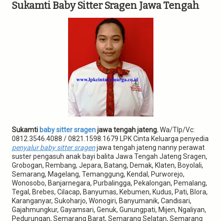
g
Sukamti Baby Sitter Sragen Jawa Tengah
a
t
i
o
n
Sukamti
baby sitter sragen
jawa tengah jateng.
Wa/Tlp/Vc:
0812.3546.4088 / 0821.1598.1679 LPK Cinta Keluarga penyedia
penyalur baby sitter sragen
jawa tengah jateng nanny perawat
suster pengasuh anak bayi balita Jawa Tengah Jateng Sragen,
Grobogan, Rembang, Jepara, Batang, Demak, Klaten, Boyolali,
Semarang, Magelang, Temanggung, Kendal, Purworejo,
Wonosobo, Banjarnegara, Purbalingga, Pekalongan, Pemalang,
Tegal, Brebes, Cilacap, Banyumas, Kebumen, Kudus, Pati, Blora,
Karanganyar, Sukoharjo, Wonogiri, Banyumanik, Candisari,
Gajahmungkur, Gayamsari, Genuk, Gunungpati, Mijen, Ngaliyan,
Pedurungan, Semarang Barat, Semarang Selatan, Semarang