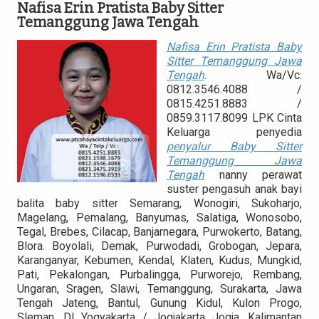
g
Nafisa Erin Pratista Baby Sitter
a
Temanggung Jawa Tengah
t
i
Nafisa Erin Pratista Baby
o
Sitter Temanggung Jawa
n
Tengah
. Wa/Vc:
0812.3546.4088 /
0815.4251.8883 /
0859.3117.8099 LPK Cinta
Keluarga penyedia
penyalur Baby Sitter
Temanggung Jawa
Tengah
nanny perawat
suster pengasuh anak bayi
balita baby sitter Semarang, Wonogiri, Sukoharjo,
Magelang, Pemalang, Banyumas, Salatiga, Wonosobo,
Tegal, Brebes, Cilacap, Banjarnegara, Purwokerto, Batang,
Blora. Boyolali, Demak, Purwodadi, Grobogan, Jepara,
Karanganyar, Kebumen, Kendal, Klaten, Kudus, Mungkid,
Pati, Pekalongan, Purbalingga, Purworejo, Rembang,
Ungaran, Sragen, Slawi, Temanggung, Surakarta, Jawa
Tengah Jateng, Bantul, Gunung Kidul, Kulon Progo,
Sleman, DI Yogyakarta / Jogjakarta Jogja. Kalimantan