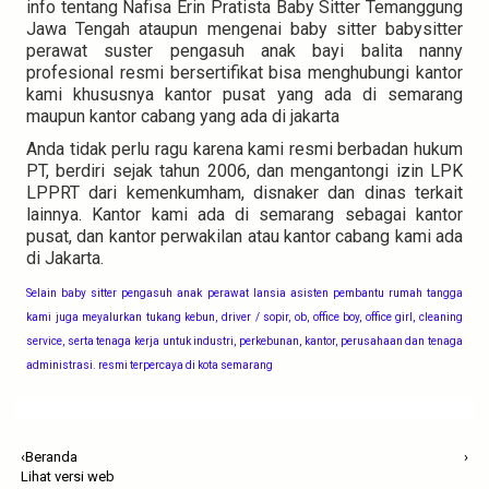
info tentang Nafisa Erin Pratista Baby Sitter Temanggung
Jawa Tengah ataupun mengenai baby sitter babysitter
perawat suster pengasuh anak bayi balita nanny
profesional resmi bersertifikat bisa menghubungi kantor
kami khususnya kantor pusat yang ada di semarang
maupun kantor cabang yang ada di jakarta
Anda tidak perlu ragu karena kami resmi berbadan hukum
PT, berdiri sejak tahun 2006, dan mengantongi izin LPK
LPPRT dari kemenkumham, disnaker dan dinas terkait
lainnya. Kantor kami ada di semarang sebagai kantor
pusat, dan kantor perwakilan atau kantor cabang kami ada
di Jakarta
.
Selain baby sitter pengasuh anak perawat lansia asisten pembantu rumah tangga
kami juga meyalurkan tukang kebun, driver / sopir, ob, office boy, office girl, cleaning
service, serta tenaga kerja untuk industri, perkebunan, kantor, perusahaan dan tenaga
administrasi. resmi terpercaya di kota semarang
‹
Beranda
›
Lihat versi web