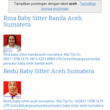
g
Tampilkan postingan dengan label
aceh
.
Tampilkan
a
semua postingan
t
i
Rina Baby Sitter Banda Aceh
o
n
Sumatera
›
Rina baby sitter banda aceh sumatera. Wa/Tlp/Vc:
0821.1598.1679, 0815.4251.8883 LPK Cinta Keluarga penyedia
penyalur baby sitter banda aceh...
Restu Baby Sitter Aceh Sumatera
›
Restu baby sitter aceh sumatera . Wa/Tlp/Vc: +62821.1598.1679
LPK Cinta Keluarga penyedia penyalur baby sitter aceh sumatera