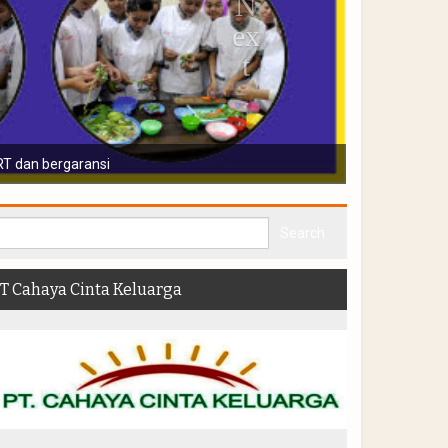
a diwajibkan menjalani vaksin, medical chek up, pendidikan dan pelatihan
T Cahaya Cinta Keluarga