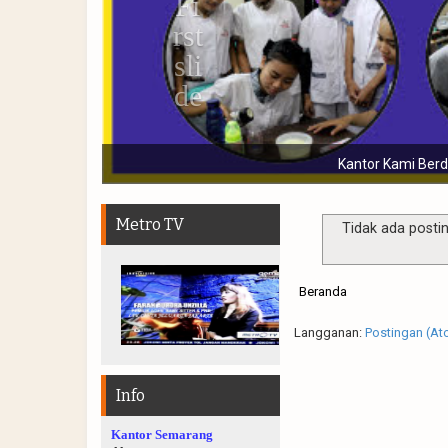
 mengantongi ijin LPK LPPRT dan bergaransi
Metro TV
Tidak ada posti
Beranda
Langganan:
Postingan (At
Info
Kantor Semarang