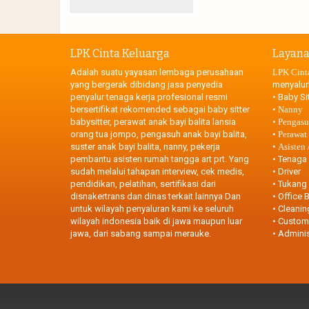
LPK Cinta Keluarga
Layan
Adalah suatu yayasan lembaga perusahaan
LPK Cint
yang bergerak dibidang jasa penyedia
menyalur
penyalur tenaga kerja profesional resmi
•
Baby Sit
bersertifikat rekomended sebagai baby sitter
•
Nanny
babysitter, perawat anak bayi balita lansia
•
Pengasuh
orang tua jompo, pengasuh anak bayi balita,
•
Perawat
suster anak bayi balita, nanny, pekerja
•
Asisten
pembantu asisten rumah tangga art prt. Yang
•
Tenaga 
sudah melalui tahapan interview, cek medis,
•
Driver
pendidikan, pelatihan, sertifikasi dari
•
Tukang
disnakertrans dan dinas terkait lainnya Dan
•
Office B
untuk wilayah penyaluran kami ke seluruh
•
Cleanin
wilayah indonesia baik di jawa maupun luar
•
Custome
jawa, dari sabang sampai merauke.
•
Adminis