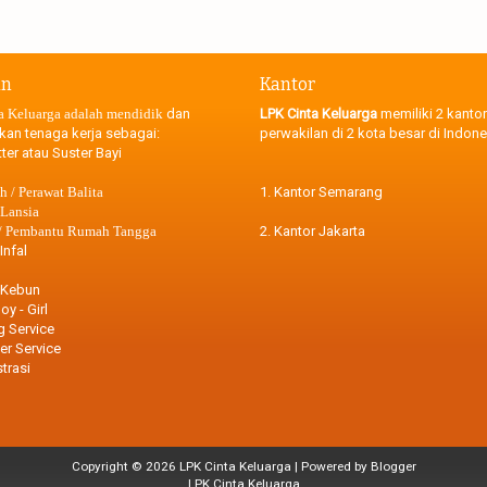
an
Kantor
a Keluarga adalah mendidik
dan
LPK Cinta Keluarga
memiliki 2 kantor
kan tenaga kerja sebagai:
perwakilan di 2 kota besar di Indone
ter atau Suster Bayi
 / Perawat Balita
1. Kantor Semarang
 Lansia
 / Pembantu Rumah Tangga
2. Kantor Jakarta
Infal
 Kebun
oy - Girl
g Service
r Service
trasi
Copyright ©
2026
LPK Cinta Keluarga
| Powered by
Blogger
LPK Cinta Keluarga