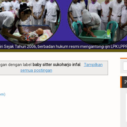
Sebelum disalurkan para calon pekerj
ngan dengan label
baby sitter sukoharjo infal
.
Tampilkan
semua postingan
P
om)