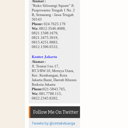
Alamat :
"Ruko Siliwangi Square" Jl.
Puspowarno Tengah 1 No. 2
B, Semarang - Jawa Tengah
50143
Phone:
024.7625.179
Wa:
0812.3546.4088,
0821.1598.1679,
0821.3475.3919,
0815.4251.8883,
0812.1596.0533,
Kantor Jakarta
Alamat :
Jl. Teratai I no.17,
RT.3/RW.10, Meruya Utara,
Kec. Kembangan, Kota
Jakarta Barat, Daerah Khusus
Ibukota Jakarta
Phone:
021-5843.765,
Wa:
081.7788.115,
0822.2345.8282,
Follow Me On Twitter
Tweets by @cintakeluarga