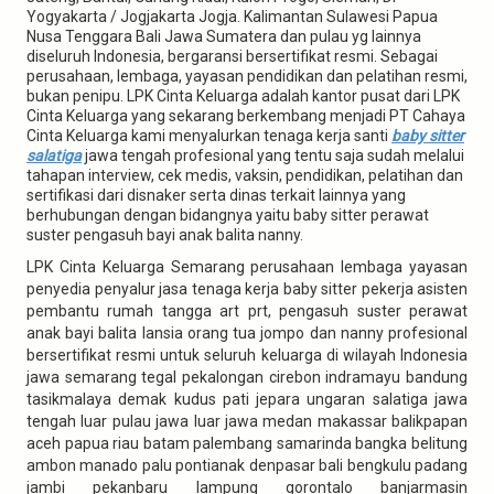
Yogyakarta / Jogjakarta Jogja. Kalimantan Sulawesi Papua
Nusa Tenggara Bali Jawa Sumatera dan pulau yg lainnya
diseluruh Indonesia, bergaransi bersertifikat resmi. Sebagai
perusahaan, lembaga, yayasan pendidikan dan pelatihan resmi,
bukan penipu. LPK Cinta Keluarga adalah kantor pusat dari LPK
Cinta Keluarga yang sekarang berkembang menjadi PT Cahaya
Cinta Keluarga kami menyalurkan tenaga kerja santi
baby sitter
salatiga
jawa tengah profesional yang tentu saja sudah melalui
tahapan interview, cek medis, vaksin, pendidikan, pelatihan dan
sertifikasi dari disnaker serta dinas terkait lainnya yang
berhubungan dengan bidangnya yaitu baby sitter perawat
suster pengasuh bayi anak balita nanny.
LPK Cinta Keluarga Semarang perusahaan lembaga yayasan
penyedia penyalur jasa tenaga kerja baby sitter pekerja asisten
pembantu rumah tangga art prt, pengasuh suster perawat
anak bayi balita lansia orang tua jompo dan nanny profesional
bersertifikat resmi untuk seluruh keluarga di wilayah Indonesia
jawa semarang tegal pekalongan cirebon indramayu bandung
tasikmalaya demak kudus pati jepara ungaran salatiga jawa
tengah luar pulau jawa luar jawa medan makassar balikpapan
aceh papua riau batam palembang samarinda bangka belitung
ambon manado palu pontianak denpasar bali bengkulu padang
jambi pekanbaru lampung gorontalo banjarmasin