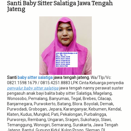
g
Santi Baby Sitter Salatiga Jawa Tengah
a
Jateng
t
i
o
n
Santi
baby sitter salatiga
jawa tengah jateng.
Wa/Tlp/Vc:
0821.1598.1679 / 0815.4251.8883 LPK Cinta Keluarga penyedia
penyalur baby sitter salatiga
jawa tengah nanny perawat suster
pengasuh anak bayi balita baby sitter Salatiga, Magelang,
Wonosobo, Pemalang, Banyumas, Tegal, Brebes, Cilacap,
Banjarnegara, Purwokerto, Batang, Blora. Boyolali, Demak,
Purwodadi, Grobogan, Jepara, Karanganyar, Kebumen, Kendal,
Klaten, Kudus, Mungkid, Pati, Pekalongan, Purbalingga,
Purworejo, Rembang, Ungaran, Sragen, Sukoharjo, Slawi,
Temanggung, Wonogiri, Semarang, Surakarta, Jawa Tengah
Jateng, Bantul, Gunung Kidul, Kulon Progo, Sleman, DI