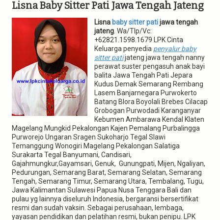
g
Lisna Baby Sitter Pati Jawa Tengah Jateng
a
t
Lisna
baby sitter pati
jawa tengah
i
jateng
. Wa/Tlp/Vc:
o
+62821.1598.1679 LPK Cinta
n
Keluarga penyedia
penyalur baby
sitter pati
jateng jawa tengah nanny
perawat suster pengasuh anak bayi
balita Jawa Tengah Pati Jepara
Kudus Demak Semarang Rembang
Lasem Banjarnegara Purwokerto
Batang Blora Boyolali Brebes Cilacap
Grobogan Purwodadi Karanganyar
Kebumen Ambarawa Kendal Klaten
Magelang Mungkid Pekalongan Kajen Pemalang Purbalingga
Purworejo Ungaran Sragen Sukoharjo Tegal Slawi
Temanggung Wonogiri Magelang Pekalongan Salatiga
Surakarta Tegal Banyumani, Candisari,
Gajahmungkur,Gayamsari, Genuk, Gunungpati, Mijen, Ngaliyan,
Pedurungan, Semarang Barat, Semarang Selatan, Semarang
Tengah, Semarang Timur, Semarang Utara, Tembalang, Tugu,
Jawa Kalimantan Sulawesi Papua Nusa Tenggara Bali dan
pulau yg lainnya diseluruh Indonesia, bergaransi bersertifikat
resmi dan sudah vaksin. Sebagai perusahaan, lembaga,
yayasan pendidikan dan pelatihan resmi, bukan penipu. LPK