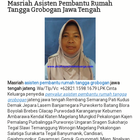
g
Masriah Asisten Pembantu Rumah
a
Tangga Grobogan Jawa Tengah
t
i
o
n
Masriah
asisten pembantu rumah tangga grobogan
jawa
tengah jateng
. Wa/Tlp/Vc: +62821.1598.1679 LPK Cinta
Keluarga penyedia
penyalur asisten pembantu rumah tangga
grobogan
jateng jawa tengah Rembang Semarang Pati Kudus
Demak Jepara Lasem Banjarnegara Purwokerto Batang Blora
Boyolali Brebes Cilacap Purwodadi Karanganyar Kebumen
Ambarawa Kendal Klaten Magelang Mungkid Pekalongan Kajen
Pemalang Purbalingga Purworejo Ungaran Sragen Sukoharjo
Tegal Slawi Temanggung Wonogiri Magelang Pekalongan
Salatiga Surakarta Tegal Banyumanik, Candisari,
Gajahmungkur, Gayamsari, Genuk, Gunungpati, Mijen, Ngaliyan,