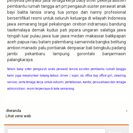
penyedia penyalur jasa tenaga kerja baby sitter pekerja asisten
pembantu rumah tangga art prt pengasuh suster perawat anak
bayi balita lansia orang tua jompo dan nanny profesional
bersertifikat resmi untuk seluruh keluarga di wilayah Indonesia
jawa semarang tegal pekalongan cirebon indramayu bandung
tasikmalaya demak kudus pati jepara ungaran salatiga jawa
tengah luar pulau jawa luar jawa medan makassar balikpapan
aceh papua riau batam palembang samarinda bangka belitung
ambon manado palu pontianak denpasar bali bengkulu padang
jambi pekanbaru lampung gorontalo banjarmasin
palangkaraya.
Selain baby sitter pengasuh anak perawat lansia asisten pembantu rumah tangga
kami juga meyalurkan tukang kebun, driver / sopir, ob, office boy, office girl, cleaning
service, serta tenaga kerja untuk industri, perkebunan, kantor, perusahaan dan tenaga
administrasi. resmi terpercaya di kota semarang
‹
Beranda
›
Lihat versi web