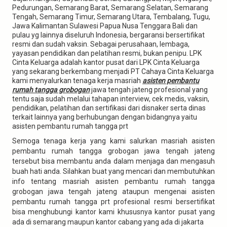
Pedurungan, Semarang Barat, Semarang Selatan, Semarang
Tengah, Semarang Timur, Semarang Utara, Tembalang, Tugu,
Jawa Kalimantan Sulawesi Papua Nusa Tenggara Bali dan
pulau yg lainnya diseluruh Indonesia, bergaransi bersertifikat
resmi dan sudah vaksin. Sebagai perusahaan, lembaga,
yayasan pendidikan dan pelatihan resmi, bukan penipu. LPK
Cinta Keluarga adalah kantor pusat dari LPK Cinta Keluarga
yang sekarang berkembang menjadi PT Cahaya Cinta Keluarga
kami menyalurkan tenaga kerja masriah
asisten pembantu
rumah tangga grobogan
jawa tengah jateng profesional yang
tentu saja sudah melalui tahapan interview, cek medis, vaksin,
pendidikan, pelatihan dan sertifikasi dari disnaker serta dinas
terkait lainnya yang berhubungan dengan bidangnya yaitu
asisten pembantu rumah tangga prt
Semoga tenaga kerja yang kami salurkan masriah asisten
pembantu rumah tangga grobogan jawa tengah jateng
tersebut bisa membantu anda dalam menjaga dan mengasuh
buah hati anda. Silahkan buat yang mencari dan membutuhkan
info tentang masriah asisten pembantu rumah tangga
grobogan jawa tengah jateng ataupun mengenai asisten
pembantu rumah tangga prt profesional resmi bersertifikat
bisa menghubungi kantor kami khususnya kantor pusat yang
ada di semarang maupun kantor cabang yang ada di jakarta