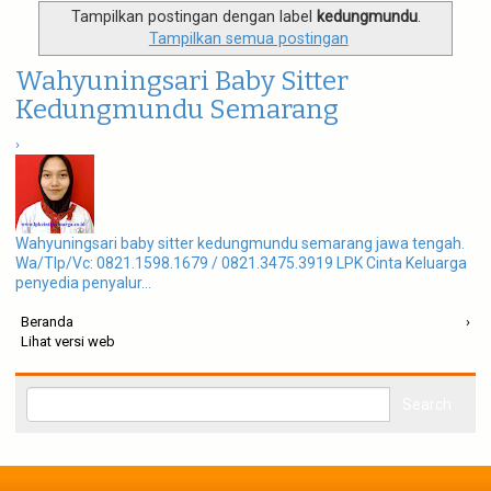
g
Tampilkan postingan dengan label
kedungmundu
.
a
Tampilkan semua postingan
t
i
Wahyuningsari Baby Sitter
o
n
Kedungmundu Semarang
›
Wahyuningsari baby sitter kedungmundu semarang jawa tengah.
Wa/Tlp/Vc: 0821.1598.1679 / 0821.3475.3919 LPK Cinta Keluarga
penyedia penyalur...
Beranda
›
Lihat versi web