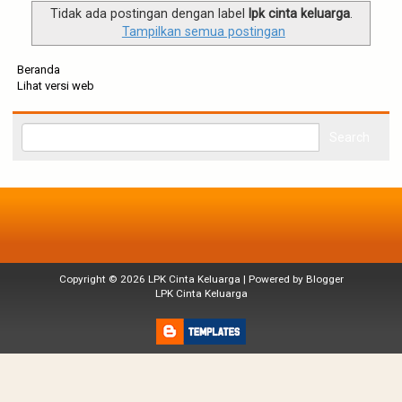
g
Tidak ada postingan dengan label
lpk cinta keluarga
.
a
Tampilkan semua postingan
t
i
o
Beranda
n
Lihat versi web
Copyright ©
2026
LPK Cinta Keluarga
| Powered by
Blogger
LPK Cinta Keluarga