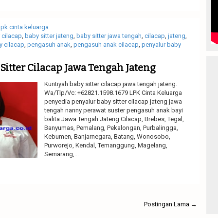
lpk cinta keluarga
r cilacap
,
baby sitter jateng
,
baby sitter jawa tengah
,
cilacap
,
jateng
,
y cilacap
,
pengasuh anak
,
pengasuh anak cilacap
,
penyalur baby
Sitter Cilacap Jawa Tengah Jateng
Kuntiyah baby sitter cilacap jawa tengah jateng.
Wa/Tlp/Vc: +62821.1598.1679 LPK Cinta Keluarga
penyedia penyalur baby sitter cilacap jateng jawa
tengah nanny perawat suster pengasuh anak bayi
balita Jawa Tengah Jateng Cilacap, Brebes, Tegal,
Banyumas, Pemalang, Pekalongan, Purbalingga,
Kebumen, Banjarnegara, Batang, Wonosobo,
Purworejo, Kendal, Temanggung, Magelang,
Semarang,...
Read More
Postingan Lama →