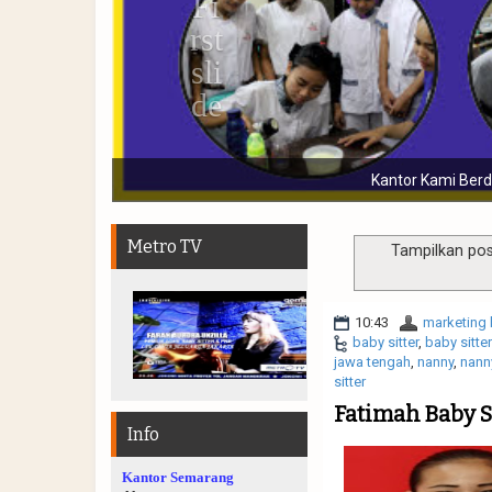
LPPRT dan bergaransi
Metro TV
Tampilkan pos
10:43
marketing 
baby sitter
,
baby sitte
jawa tengah
,
nanny
,
nann
sitter
Fatimah Baby S
Info
Kantor Semarang