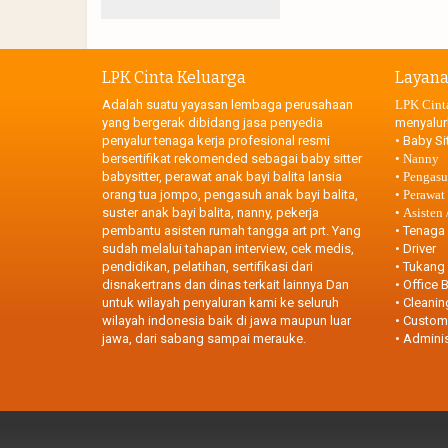
LPK Cinta Keluarga
Layan
Adalah suatu yayasan lembaga perusahaan
LPK Cint
yang bergerak dibidang jasa penyedia
menyalur
penyalur tenaga kerja profesional resmi
•
Baby Sit
bersertifikat rekomended sebagai baby sitter
•
Nanny
babysitter, perawat anak bayi balita lansia
•
Pengasuh
orang tua jompo, pengasuh anak bayi balita,
•
Perawat
suster anak bayi balita, nanny, pekerja
•
Asisten
pembantu asisten rumah tangga art prt. Yang
•
Tenaga 
sudah melalui tahapan interview, cek medis,
•
Driver
pendidikan, pelatihan, sertifikasi dari
•
Tukang
disnakertrans dan dinas terkait lainnya Dan
•
Office B
untuk wilayah penyaluran kami ke seluruh
•
Cleanin
wilayah indonesia baik di jawa maupun luar
•
Custome
jawa, dari sabang sampai merauke.
•
Adminis