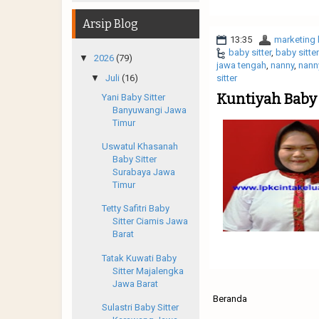
Arsip Blog
13:35
marketing 
baby sitter
,
baby sitte
▼
2026
(79)
jawa tengah
,
nanny
,
nann
▼
Juli
(16)
sitter
Kuntiyah Baby 
Yani Baby Sitter
Banyuwangi Jawa
Timur
Uswatul Khasanah
Baby Sitter
Surabaya Jawa
Timur
Tetty Safitri Baby
Sitter Ciamis Jawa
Barat
Tatak Kuwati Baby
Sitter Majalengka
Jawa Barat
Beranda
Sulastri Baby Sitter