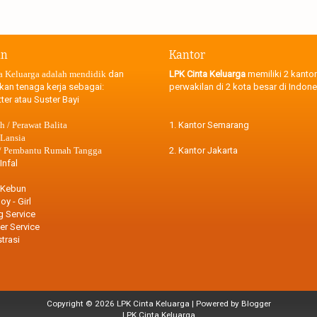
an
Kantor
a Keluarga adalah mendidik
dan
LPK Cinta Keluarga
memiliki 2 kantor
kan tenaga kerja sebagai:
perwakilan di 2 kota besar di Indone
ter atau Suster Bayi
 / Perawat Balita
1. Kantor Semarang
 Lansia
 / Pembantu Rumah Tangga
2. Kantor Jakarta
Infal
 Kebun
oy - Girl
g Service
r Service
trasi
Copyright ©
2026
LPK Cinta Keluarga
| Powered by
Blogger
LPK Cinta Keluarga