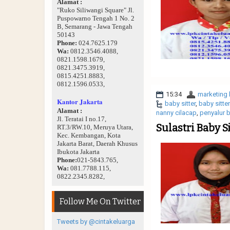
Alamat :
"Ruko Siliwangi Square" Jl.
Puspowarno Tengah 1 No. 2
B, Semarang - Jawa Tengah
50143
Phone:
024.7625.179
Wa:
0812.3546.4088,
0821.1598.1679,
0821.3475.3919,
0815.4251.8883,
0812.1596.0533,
15:34
marketing 
Kantor Jakarta
baby sitter
,
baby sitte
Alamat :
nanny cilacap
,
penyalur b
Jl. Teratai I no.17,
Sulastri Baby S
RT.3/RW.10, Meruya Utara,
Kec. Kembangan, Kota
Jakarta Barat, Daerah Khusus
Ibukota Jakarta
Phone:
021-5843.765,
Wa:
081.7788.115,
0822.2345.8282,
Follow Me On Twitter
Tweets by @cintakeluarga