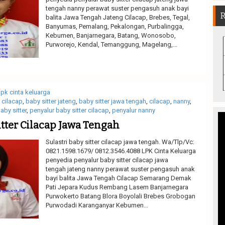
tengah nanny perawat suster pengasuh anak bayi
balita Jawa Tengah Jateng Cilacap, Brebes, Tegal,
Banyumas, Pemalang, Pekalongan, Purbalingga,
Kebumen, Banjarnegara, Batang, Wonosobo,
Purworejo, Kendal, Temanggung, Magelang,...
Read More
lpk cinta keluarga
r cilacap
,
baby sitter jateng
,
baby sitter jawa tengah
,
cilacap
,
nanny
,
aby sitter
,
penyalur baby sitter cilacap
,
penyalur nanny
itter Cilacap Jawa Tengah
Sulastri baby sitter cilacap jawa tengah. Wa/Tlp/Vc:
0821.1598.1679/ 0812.3546.4088 LPK Cinta Keluarga
penyedia penyalur baby sitter cilacap jawa
tengah jateng nanny perawat suster pengasuh anak
bayi balita Jawa Tengah Cilacap Semarang Demak
Pati Jepara Kudus Rembang Lasem Banjarnegara
Purwokerto Batang Blora Boyolali Brebes Grobogan
Purwodadi Karanganyar Kebumen...
Read More