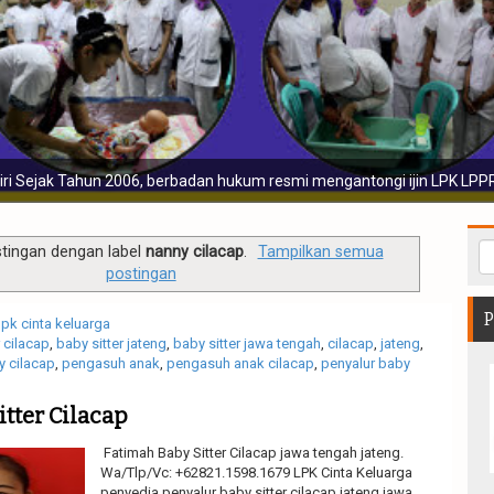
Sebelum disalurkan para calon pekerja diwajibkan menjalani v
tingan dengan label
nanny cilacap
.
Tampilkan semua
postingan
P
lpk cinta keluarga
r cilacap
,
baby sitter jateng
,
baby sitter jawa tengah
,
cilacap
,
jateng
,
y cilacap
,
pengasuh anak
,
pengasuh anak cilacap
,
penyalur baby
itter Cilacap
Fatimah Baby Sitter Cilacap jawa tengah jateng.
Wa/Tlp/Vc: +62821.1598.1679 LPK Cinta Keluarga
penyedia penyalur baby sitter cilacap jateng jawa