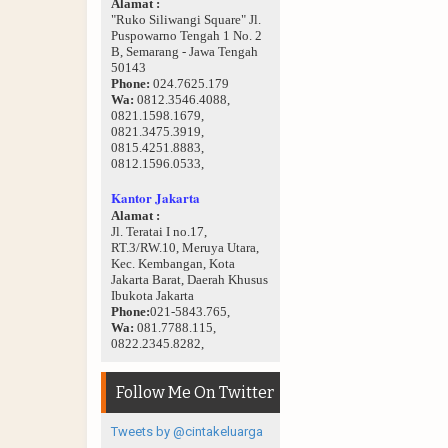
Alamat :
"Ruko Siliwangi Square" Jl.
Puspowarno Tengah 1 No. 2
B, Semarang - Jawa Tengah
50143
Phone:
024.7625.179
Wa:
0812.3546.4088,
0821.1598.1679,
0821.3475.3919,
0815.4251.8883,
0812.1596.0533,
Kantor Jakarta
Alamat :
Jl. Teratai I no.17,
RT.3/RW.10, Meruya Utara,
Kec. Kembangan, Kota
Jakarta Barat, Daerah Khusus
Ibukota Jakarta
Phone:
021-5843.765,
Wa:
081.7788.115,
0822.2345.8282,
Follow Me On Twitter
Tweets by @cintakeluarga