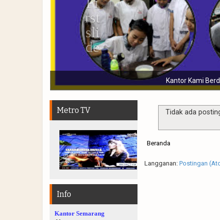
um resmi mengantongi ijin LPK LPPRT dan bergaransi
Metro TV
Tidak ada postin
Beranda
Langganan:
Postingan (At
Info
Kantor Semarang