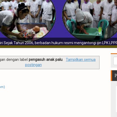
Sebelum disalurkan para calo
gan dengan label
pengasuh anak palu
.
Tampilkan semua
postingan
P
om)