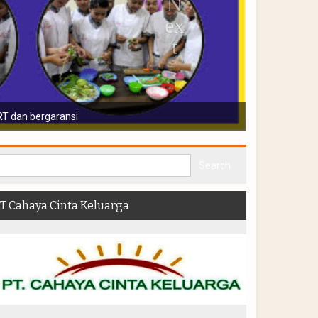
n pekerja diwajibkan menjalani vaksin, medical chek up, pendidikan dan p
T Cahaya Cinta Keluarga