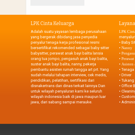
LPK Cinta Keluarga
Layan
Adalah suatu yayasan lembaga perusahaan
LPK Cint
yang bergerak dibidang jasa penyedia
menyalur
penyalur tenaga kerja profesional resmi
•
Baby Sit
bersertifikat rekomended sebagai baby sitter
•
Nanny
babysitter, perawat anak bayi balita lansia
•
Pengasuh
orang tua jompo, pengasuh anak bayi balita,
•
Perawat
suster anak bayi balita, nanny, pekerja
•
Asisten
pembantu asisten rumah tangga art prt. Yang
•
Tenaga 
sudah melalui tahapan interview, cek medis,
•
Driver
pendidikan, pelatihan, sertifikasi dari
•
Tukang
disnakertrans dan dinas terkait lainnya Dan
•
Office B
untuk wilayah penyaluran kami ke seluruh
•
Cleanin
wilayah indonesia baik di jawa maupun luar
•
Custome
jawa, dari sabang sampai merauke.
•
Adminis