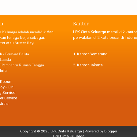
an
Kantor
a Keluarga adalah mendidik
dan
LPK Cinta Keluarga
memiliki 2 kantor
kan tenaga kerja sebagai:
perwakilan di 2 kota besar di Indone
ter atau Suster Bayi
 / Perawat Balita
1. Kantor Semarang
 Lansia
 / Pembantu Rumah Tangga
2. Kantor Jakarta
Infal
 Kebun
oy - Girl
g Service
r Service
trasi
Copyright ©
2026
LPK Cinta Keluarga
| Powered by
Blogger
LPK Cinta Keluarga