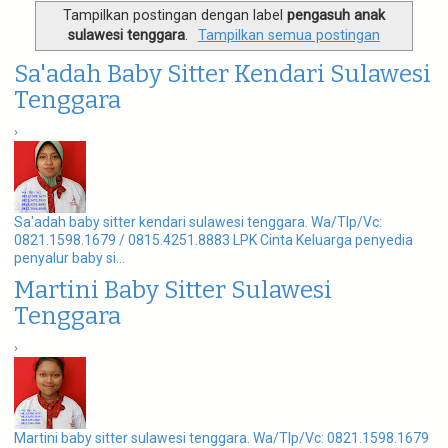
g
Tampilkan postingan dengan label
pengasuh anak
a
sulawesi tenggara
.
Tampilkan semua postingan
t
i
Sa'adah Baby Sitter Kendari Sulawesi
o
n
Tenggara
›
Sa'adah baby sitter kendari sulawesi tenggara. Wa/Tlp/Vc:
0821.1598.1679 / 0815.4251.8883 LPK Cinta Keluarga penyedia
penyalur baby si...
Martini Baby Sitter Sulawesi
Tenggara
›
Martini baby sitter sulawesi tenggara. Wa/Tlp/Vc: 0821.1598.1679