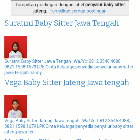
g
Tampilkan postingan dengan label
penyalur baby sitter
a
jateng
.
Tampilkan semua postingan
t
i
Suratmi Baby Sitter Jawa Tengah
o
n
›
Suratmi Baby Sitter Jawa Tengah . Wa/Vc: 0812.3546.4088,
0821.1598.1679 LPK Cinta Keluarga penyedia penyalur baby sitter
jawa tengah nanny ...
Vega Baby Sitter Jateng Jawa tengah
›
Vega Baby Sitter Jateng Jawa tengah . Wa/Vc: 0812.3546.4088,
0821.1598.1679 LPK Cinta Keluarga penyedia penyalur baby sitter
jateng jawa ten...