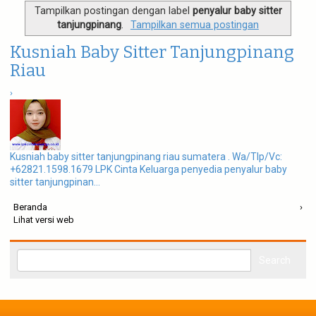
g
Tampilkan postingan dengan label
penyalur baby sitter
a
tanjungpinang
.
Tampilkan semua postingan
t
i
Kusniah Baby Sitter Tanjungpinang
o
n
Riau
›
Kusniah baby sitter tanjungpinang riau sumatera . Wa/Tlp/Vc:
+62821.1598.1679 LPK Cinta Keluarga penyedia penyalur baby
sitter tanjungpinan...
Beranda
›
Lihat versi web