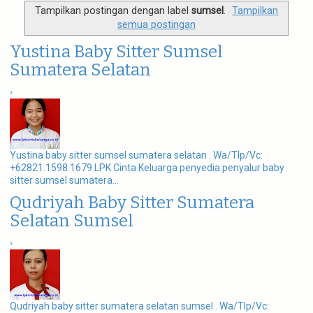
g
Tampilkan postingan dengan label
sumsel
.
Tampilkan
a
semua postingan
t
i
Yustina Baby Sitter Sumsel
o
n
Sumatera Selatan
›
Yustina baby sitter sumsel sumatera selatan . Wa/Tlp/Vc:
+62821.1598.1679 LPK Cinta Keluarga penyedia penyalur baby
sitter sumsel sumatera...
Qudriyah Baby Sitter Sumatera
Selatan Sumsel
›
Qudriyah baby sitter sumatera selatan sumsel . Wa/Tlp/Vc: