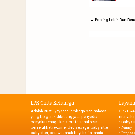
← Posting Lebih Baru
Ber
LPK Cinta Keluarga
Layan
Adalah suatu yayasan lembaga perusahaan
LPK Cint
yang bergerak dibidang jasa penyedia
menyalur
penyalur tenaga kerja profesional resmi
•
Baby Sit
bersertifikat rekomended sebagai baby sitter
•
Nanny
babysitter, perawat anak bayi balita lansia
•
Pengasuh