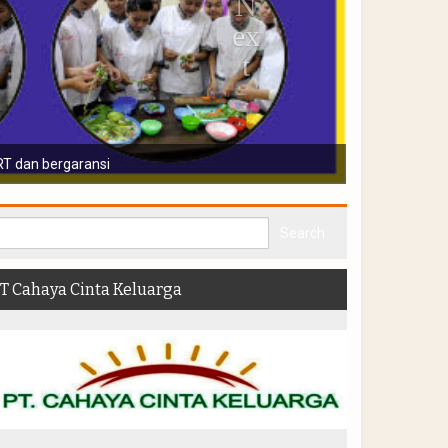
Sebelum disalurkan p
T Cahaya Cinta Keluarga