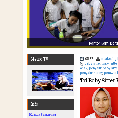
Kantor Kami Berdiri Sejak Tahun 2006, berba
Metro TV
05:37
marketing 
baby sitter
,
baby sitte
anak
,
penyalur baby sitte
penyalur nanny
,
perawat b
Tri Baby Sitte
Info
Kantor Semarang