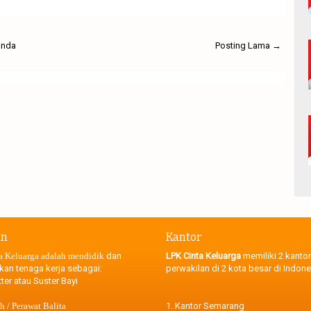
anda
Posting Lama →
an
Kantor
a Keluarga adalah mendidik
dan
LPK Cinta Keluarga
memiliki 2 kantor
kan tenaga kerja sebagai:
perwakilan di 2 kota besar di Indone
ter atau Suster Bayi
 / Perawat Balita
1. Kantor Semarang