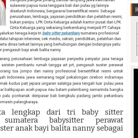
sulawesi papua nusa tenggara bali dan pulau yg lainnya
diseluruh Indonesia, bergaransi bersertifikat resmi. Sebagai
perusahaan, lembaga, yayasan pendidikan dan pelatihan resmi,
bukan penipu. LPK Cinta Keluarga adalah kantor pusat dari LPK
Cinta Keluarga yang sekarang berkembang menjadi PT Cahaya
alurkan tenaga kerja tri
baby sitter pekanbaru
sumatera profesional
lalui tahapan interview, cek medis, vaksin, pendidikan, pelatihan dan
 serta dinas terkait lainnya yang berhubungan dengan bidangnya yaitu
er pengasuh bayi anak balita nanny.
arang perusahaan lembaga yayasan penyedia penyalur jasa tenaga
ja asisten pembantu rumah tangga art prt, pengasuh suster perawat
 orang tua jompo dan nanny profesional bersertifikat resmi untuk
layah Indonesia jawa semarang tegal pekalongan cirebon indramayu
ak kudus pati jepara ungaran salatiga jawa tengah luar pulau jawa
ar balikpapan aceh papua riau batam palembang samarinda bangka
 palu pontianak denpasar bali bengkulu padang jambi pekanbaru
rmasin palangkaraya.
a lengkap dari tri baby sitter
 sumatera babysitter perawat
ter anak bayi balita nanny sebagai