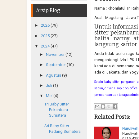
Nama : Khonilatul Tri Ra
Arsip Blog
Asal : Magelang - Jawa 
►
2026
(79)
Untuk informasi
sitter pekanbar
►
2025
(27)
balita nanny a
langsung kantor
▼
2024
(47)
Anda tidak perlu ragu k
►
November
(12)
mengantongi izin LPK LP
►
September
(10)
kami ada di semarang se
ada di Jakarta, dan Yogy
►
Agustus
(9)
Selain baby sitter pengasuh
►
Juli
(1)
kebun, driver / sopir, ob, offic
perusahaan dan tenaga adminis
▼
Mei
(4)
Tri Baby Sitter
Pekanbaru
Sumatera
Related Posts:
Sri Baby Sitter
Nuruliyah
Padang Sumatera
Nuruliyah
0815.4251