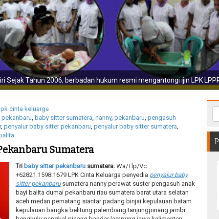
dan hukum resmi mengantongi ijin LPK LPPRT dan bergaransi
lpk cinta keluarga
r pekanbaru
,
baby sitter sumatera
,
nanny
,
pekanbaru
,
pengasuh
r
,
penyalur baby sitter pekanbaru
,
penyalur baby sitter sumatera
,
alita
P
r Pekanbaru Sumatera
Tri
baby sitter pekanbaru
sumatera.
Wa/Tlp/Vc:
+62821.1598.1679 LPK Cinta Keluarga penyedia
penyalur baby
sitter pekanbaru
sumatera nanny perawat suster pengasuh anak
bayi balita dumai pekanbaru riau sumatera barat utara selatan
aceh medan pematang siantar padang binjai kepulauan batam
kepulauan bangka belitung palembang tanjungpinang jambi
bengkulu pangkal pinang bandar lampung jawa kalimantan