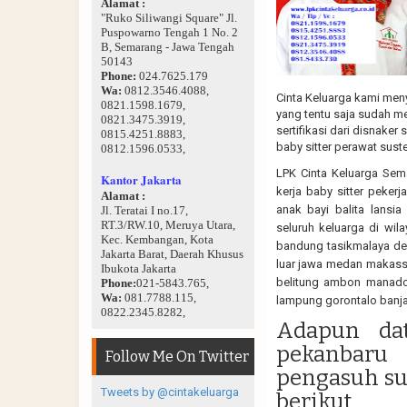
Alamat :
"Ruko Siliwangi Square" Jl.
Puspowarno Tengah 1 No. 2
B, Semarang - Jawa Tengah
50143
Phone:
024.7625.179
Wa:
0812.3546.4088,
Cinta Keluarga kami meny
0821.1598.1679,
yang tentu saja sudah me
0821.3475.3919,
sertifikasi dari disnaker
0815.4251.8883,
baby sitter perawat sust
0812.1596.0533,
LPK Cinta Keluarga Sem
Kantor Jakarta
kerja baby sitter peker
Alamat :
anak bayi balita lansia
Jl. Teratai I no.17,
RT.3/RW.10, Meruya Utara,
seluruh keluarga di wi
Kec. Kembangan, Kota
bandung tasikmalaya dem
Jakarta Barat, Daerah Khusus
luar jawa medan makass
Ibukota Jakarta
belitung ambon manado
Phone:
021-5843.765,
Wa:
081.7788.115,
lampung gorontalo banja
0822.2345.8282,
Adapun dat
pekanbaru
Follow Me On Twitter
pengasuh sus
Tweets by @cintakeluarga
berikut