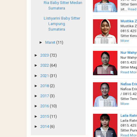
Ria Baby Sitter Medan
Sitter Se
Sumatera
sit…
Read
Listiyarini Baby Sitter
Mustika Z
Lampung
Mustika Z
Sumatera
0815.4251
Sitter Ke
More
►
Maret
(11)
Nur Wahyu
►
2023
(72)
Nur Wahyu
0815.4251
►
2022
(64)
Sitter Ma
Read Mor
►
2021
(31)
Nafisa Er
►
2018
(2)
Nafisa Er
/ 0815.42
►
2017
(3)
Sitter Te
More
►
2016
(10)
Laila Rat
►
2015
(11)
Laila Rat
0815.4251
►
2014
(6)
Sitter Pu
Read Mor