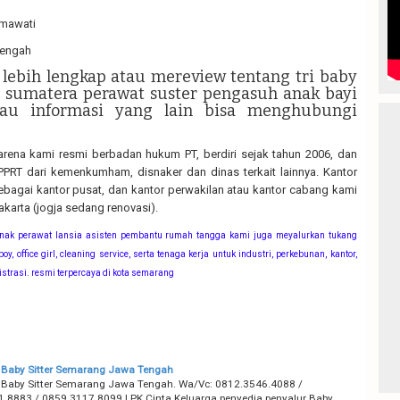
hmawati
Tengah
 lebih lengkap atau mereview tentang tri baby
u sumatera perawat suster pengasuh anak bayi
tau informasi yang lain bisa menghubungi
arena kami resmi berbadan hukum PT, berdiri sejak tahun 2006, dan
PRT dari kemenkumham, disnaker dan dinas terkait lainnya. Kantor
bagai kantor pusat, dan kantor perwakilan atau kantor cabang kami
akarta (jogja sedang renovasi).
 anak perawat lansia asisten pembantu rumah tangga kami juga meyalurkan tukang
e boy, office girl, cleaning service, serta tenaga kerja untuk industri, perkebunan, kantor,
trasi. resmi terpercaya di kota semarang
 Baby Sitter Semarang Jawa Tengah
 Baby Sitter Semarang Jawa Tengah. Wa/Vc: 0812.3546.4088 /
.8883 / 0859.3117.8099 LPK Cinta Keluarga penyedia penyalur Baby